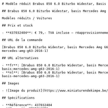
# Modèle réduit Brabus 850 6.0 Biturbo Widestar, Basis 
## Brabus 850 6.0 Biturbo Widestar, basis Mercedes Amg 
Modèles réduits / Voitures

## Prix et stock

- **437032404**: € 79,- TVA incluse — réapprovisionneme
## URL de la commande

[Brabus 850 6.0 Biturbo Widestar, basis Mercedes Amg G6
mercedes-amg-g63-2016-1)

## URL alternatives

- **fr**: [Brabus 850 6.0 Biturbo Widestar, basis Merce
basis-mercedes-amg-g63-2016-1)

- **nl**: [Brabus 850 6.0 Biturbo Widestar, basis Merce
basis-mercedes-amg-g63-2016-1)

## Images

- ![Image du produit](https://www.miniaturendekimpe.be/
## Spécifications

- **Référence**: 437032404
