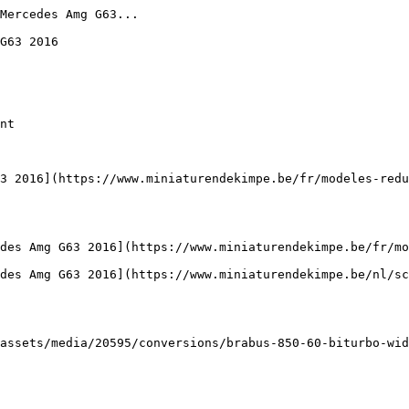
Mercedes Amg G63...

G63 2016

nt

3 2016](https://www.miniaturendekimpe.be/fr/modeles-redu
des Amg G63 2016](https://www.miniaturendekimpe.be/fr/mo
des Amg G63 2016](https://www.miniaturendekimpe.be/nl/sc
assets/media/20595/conversions/brabus-850-60-biturbo-wid