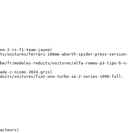
ne-2-rs-f1-team-jaune)

ts/voitures/ferrari-166mm-abarth-spider-press-version-
be/fr/modeles-reduits/voitures/alfa-romeo-p3-tipo-b-n-
ady-z-nismo-2024-gris)

eduits/voitures/fiat-uno-turbo-ie-2-series-1990-full-