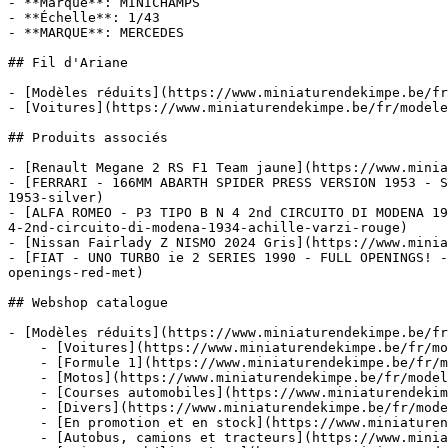
- **Marque**: MINICHAMPS

- **Échelle**: 1/43

- **MARQUE**: MERCEDES

## Fil d'Ariane

- [Modèles réduits](https://www.miniaturendekimpe.be/fr
- [Voitures](https://www.miniaturendekimpe.be/fr/modele
## Produits associés

- [Renault Megane 2 RS F1 Team jaune](https://www.minia
- [FERRARI - 166MM ABARTH SPIDER PRESS VERSION 1953 - S
1953-silver)

- [ALFA ROMEO - P3 TIPO B N 4 2nd CIRCUITO DI MODENA 19
4-2nd-circuito-di-modena-1934-achille-varzi-rouge)

- [Nissan Fairlady Z NISMO 2024 Gris](https://www.minia
- [FIAT - UNO TURBO ie 2 SERIES 1990 - FULL OPENINGS! -
openings-red-met)

## Webshop catalogue

- [Modèles réduits](https://www.miniaturendekimpe.be/fr
    - [Voitures](https://www.miniaturendekimpe.be/fr/modeles-reduits/voitures)

    - [Formule 1](https://www.miniaturendekimpe.be/fr/modeles-reduits/formule-1)

    - [Motos](https://www.miniaturendekimpe.be/fr/modeles-reduits/motos)

    - [Courses automobiles](https://www.miniaturendekimpe.be/fr/modeles-reduits/courses-automobiles)

    - [Divers](https://www.miniaturendekimpe.be/fr/modeles-reduits/divers)

    - [En promotion et en stock](https://www.miniaturendekimpe.be/fr/modeles-reduits/en-promotion-et-en-stock)

    - [Autobus, camions et tracteurs](https://www.miniaturendekimpe.be/fr/modeles-reduits/autobus-camions-et-tracteurs)
