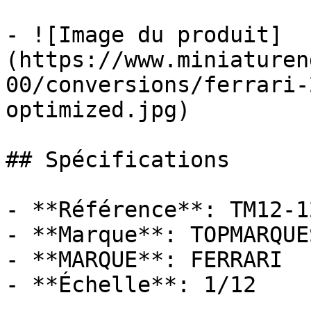
- ![Image du produit]
(https://www.miniaturen
00/conversions/ferrari-
optimized.jpg)

## Spécifications

- **Référence**: TM12-12
- **Marque**: TOPMARQUES
- **MARQUE**: FERRARI

- **Échelle**: 1/12
