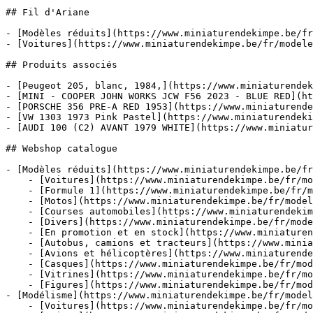
## Fil d'Ariane

- [Modèles réduits](https://www.miniaturendekimpe.be/fr
- [Voitures](https://www.miniaturendekimpe.be/fr/modele
## Produits associés

- [Peugeot 205, blanc, 1984,](https://www.miniaturendek
- [MINI - COOPER JOHN WORKS JCW F56 2023 - BLUE RED](ht
- [PORSCHE 356 PRE-A RED 1953](https://www.miniaturende
- [VW 1303 1973 Pink Pastel](https://www.miniaturendeki
- [AUDI 100 (C2) AVANT 1979 WHITE](https://www.miniatur
## Webshop catalogue

- [Modèles réduits](https://www.miniaturendekimpe.be/fr
    - [Voitures](https://www.miniaturendekimpe.be/fr/modeles-reduits/voitures)

    - [Formule 1](https://www.miniaturendekimpe.be/fr/modeles-reduits/formule-1)

    - [Motos](https://www.miniaturendekimpe.be/fr/modeles-reduits/motos)

    - [Courses automobiles](https://www.miniaturendekimpe.be/fr/modeles-reduits/courses-automobiles)

    - [Divers](https://www.miniaturendekimpe.be/fr/modeles-reduits/divers)

    - [En promotion et en stock](https://www.miniaturendekimpe.be/fr/modeles-reduits/en-promotion-et-en-stock)

    - [Autobus, camions et tracteurs](https://www.miniaturendekimpe.be/fr/modeles-reduits/autobus-camions-et-tracteurs)

    - [Avions et hélicoptères](https://www.miniaturendekimpe.be/fr/modeles-reduits/avions-et-helicopteres)

    - [Casques](https://www.miniaturendekimpe.be/fr/modeles-reduits/casques)

    - [Vitrines](https://www.miniaturendekimpe.be/fr/modeles-reduits/vitrines)

    - [Figures](https://www.miniaturendekimpe.be/fr/modeles-reduits/figures)

- [Modélisme](https://www.miniaturendekimpe.be/fr/model
    - [Voitures](https://www.miniaturendekimpe.be/fr/modelisme/voitures)
