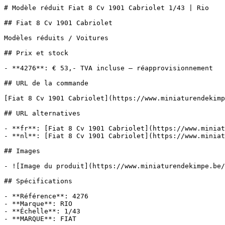
# Modèle réduit Fiat 8 Cv 1901 Cabriolet 1/43 | Rio

## Fiat 8 Cv 1901 Cabriolet

Modèles réduits / Voitures

## Prix et stock

- **4276**: € 53,- TVA incluse — réapprovisionnement

## URL de la commande

[Fiat 8 Cv 1901 Cabriolet](https://www.miniaturendekimp
## URL alternatives

- **fr**: [Fiat 8 Cv 1901 Cabriolet](https://www.miniat
- **nl**: [Fiat 8 Cv 1901 Cabriolet](https://www.miniat
## Images

- ![Image du produit](https://www.miniaturendekimpe.be/
## Spécifications

- **Référence**: 4276

- **Marque**: RIO

- **Échelle**: 1/43

- **MARQUE**: FIAT
