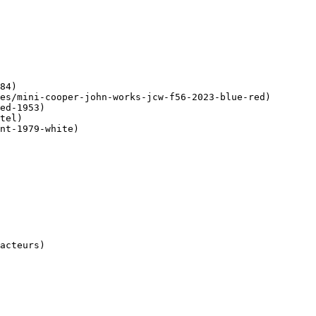
84)

es/mini-cooper-john-works-jcw-f56-2023-blue-red)

ed-1953)

tel)

nt-1979-white)
