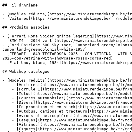
## Fil d'Ariane

- [Modèles réduits](https://www.miniaturendekimpe.be/fr
- [Voitures](https://www.miniaturendekimpe.be/fr/modele
## Produits associés

- [Ferrari Roma Spider grijze legering](https://www.min
- [BMW M4 – 2024 vert](https://www.miniaturendekimpe.be
- [Ford Fairlane 500 Skyliner, Cumberland green/Colonia
cumberland-greencolonial-white-1957)

- [FERRARI - 849 TESTAROSSA 2025 - CON VETRINA - WITH S
2025-con-vetrina-with-showcase-rosso-corsa-red)

- [Fiat Uno, blanc, 1984](https://www.miniaturendekimpe
## Webshop catalogue

- [Modèles réduits](https://www.miniaturendekimpe.be/fr
    - [Voitures](https://www.miniaturendekimpe.be/fr/modeles-reduits/voitures)

    - [Formule 1](https://www.miniaturendekimpe.be/fr/modeles-reduits/formule-1)

    - [Motos](https://www.miniaturendekimpe.be/fr/modeles-reduits/motos)

    - [Courses automobiles](https://www.miniaturendekimpe.be/fr/modeles-reduits/courses-automobiles)

    - [Divers](https://www.miniaturendekimpe.be/fr/modeles-reduits/divers)

    - [En promotion et en stock](https://www.miniaturendekimpe.be/fr/modeles-reduits/en-promotion-et-en-stock)

    - [Autobus, camions et tracteurs](https://www.miniaturendekimpe.be/fr/modeles-reduits/autobus-camions-et-tracteurs)

    - [Avions et hélicoptères](https://www.miniaturendekimpe.be/fr/modeles-reduits/avions-et-helicopteres)

    - [Casques](https://www.miniaturendekimpe.be/fr/modeles-reduits/casques)

    - [Vitrines](https://www.miniaturendekimpe.be/fr/modeles-reduits/vitrines)

    - [Figures](https://www.miniaturendekimpe.be/fr/modeles-reduits/figures)
