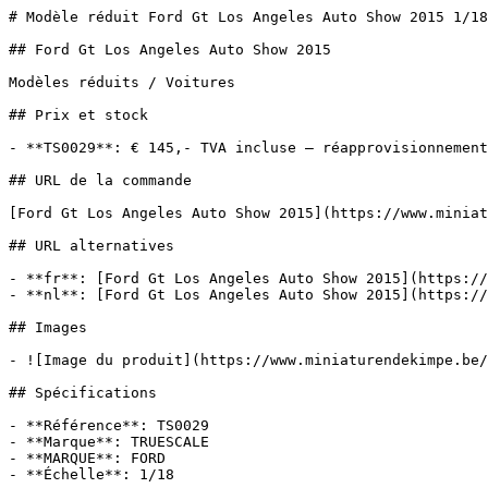
# Modèle réduit Ford Gt Los Angeles Auto Show 2015 1/18
## Ford Gt Los Angeles Auto Show 2015

Modèles réduits / Voitures

## Prix et stock

- **TS0029**: € 145,- TVA incluse — réapprovisionnement

## URL de la commande

[Ford Gt Los Angeles Auto Show 2015](https://www.miniat
## URL alternatives

- **fr**: [Ford Gt Los Angeles Auto Show 2015](https://
- **nl**: [Ford Gt Los Angeles Auto Show 2015](https://
## Images

- ![Image du produit](https://www.miniaturendekimpe.be/
## Spécifications

- **Référence**: TS0029

- **Marque**: TRUESCALE

- **MARQUE**: FORD

- **Échelle**: 1/18
