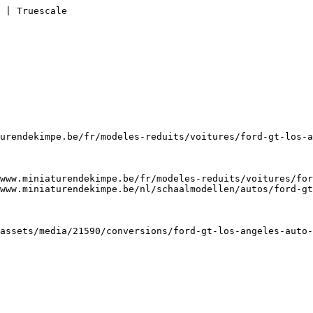
 | Truescale

urendekimpe.be/fr/modeles-reduits/voitures/ford-gt-los-a
www.miniaturendekimpe.be/fr/modeles-reduits/voitures/for
www.miniaturendekimpe.be/nl/schaalmodellen/autos/ford-gt
assets/media/21590/conversions/ford-gt-los-angeles-auto-