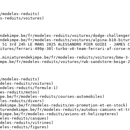
/modeles-reduits)

s-reduits/voitures)

ndekimpe.be/fr/modeles-reduits/voitures/dodge-challenger
ndekimpe.be/fr/modeles-reduits/voitures/alpina-b10-bitur
 51 3rd 24h LE MANS 2025 ALESSANDRO PIER GUIDI - JAMES C
itures/ferrari-499p-30l-turbo-v6-team-ferrari-af-corse-n
.miniaturendekimpe.be/fr/modeles-reduits/voitures/bmw-3-
mpe.be/fr/modeles-reduits/voitures/rwb-sandstorm-beige-2
/modeles-reduits)
