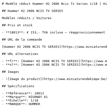
# Modèle réduit Hummer H2 2006 Ncis Tv Series 1/18 | Hi
## Hummer H2 2006 NCIS TV SERIES

Modèles réduits / Voitures

## Prix et stock

- **18013**: € 153,- TVA incluse — réapprovisionnement

## URL de la commande

[Hummer H2 2006 NCIS TV SERIES](https://www.miniaturend
## URL alternatives

- **fr**: [Hummer H2 2006 NCIS TV SERIES](https://www.m
- **nl**: [Hummer H2 2006 NCIS TV SERIES](https://www.m
## Images

- ![Image du produit](https://www.miniaturendekimpe.be/
## Spécifications

- **Référence**: 18013

- **Marque**: HIGHWAY 61

- **Échelle**: 1/18

- **MARQUE**: HUMMER
