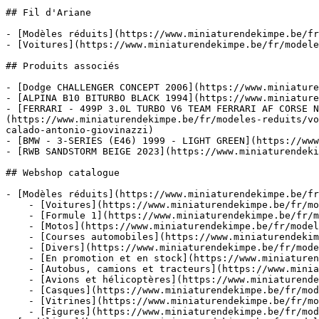
## Fil d'Ariane

- [Modèles réduits](https://www.miniaturendekimpe.be/fr
- [Voitures](https://www.miniaturendekimpe.be/fr/modele
## Produits associés

- [Dodge CHALLENGER CONCEPT 2006](https://www.miniature
- [ALPINA B10 BITURBO BLACK 1994](https://www.miniature
- [FERRARI - 499P 3.0L TURBO V6 TEAM FERRARI AF CORSE N
(https://www.miniaturendekimpe.be/fr/modeles-reduits/vo
calado-antonio-giovinazzi)

- [BMW - 3-SERIES (E46) 1999 - LIGHT GREEN](https://www
- [RWB SANDSTORM BEIGE 2023](https://www.miniaturendeki
## Webshop catalogue

- [Modèles réduits](https://www.miniaturendekimpe.be/fr
    - [Voitures](https://www.miniaturendekimpe.be/fr/modeles-reduits/voitures)

    - [Formule 1](https://www.miniaturendekimpe.be/fr/modeles-reduits/formule-1)

    - [Motos](https://www.miniaturendekimpe.be/fr/modeles-reduits/motos)

    - [Courses automobiles](https://www.miniaturendekimpe.be/fr/modeles-reduits/courses-automobiles)

    - [Divers](https://www.miniaturendekimpe.be/fr/modeles-reduits/divers)

    - [En promotion et en stock](https://www.miniaturendekimpe.be/fr/modeles-reduits/en-promotion-et-en-stock)

    - [Autobus, camions et tracteurs](https://www.miniaturendekimpe.be/fr/modeles-reduits/autobus-camions-et-tracteurs)

    - [Avions et hélicoptères](https://www.miniaturendekimpe.be/fr/modeles-reduits/avions-et-helicopteres)

    - [Casques](https://www.miniaturendekimpe.be/fr/modeles-reduits/casques)

    - [Vitrines](https://www.miniaturendekimpe.be/fr/modeles-reduits/vitrines)

    - [Figures](https://www.miniaturendekimpe.be/fr/modeles-reduits/figures)
