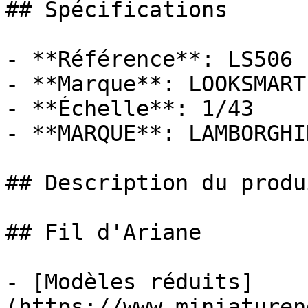
## Spécifications

- **Référence**: LS506

- **Marque**: LOOKSMART

- **Échelle**: 1/43

- **MARQUE**: LAMBORGHIN
## Description du produi
## Fil d'Ariane

- [Modèles réduits]
(https://www.miniaturen