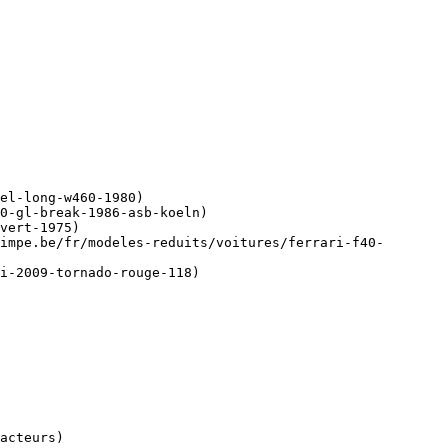
el-long-w460-1980)

0-gl-break-1986-asb-koeln)

vert-1975)

impe.be/fr/modeles-reduits/voitures/ferrari-f40-
i-2009-tornado-rouge-118)
