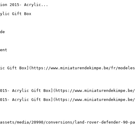
ion 2015- Acrylic...

ylic Gift Box

de

ent

ic Gift Box](https://www.miniaturendekimpe.be/fr/modele
015- Acrylic Gift Box](https://www.miniaturendekimpe.be/
015- Acrylic Gift Box](https://www.miniaturendekimpe.be
assets/media/20990/conversions/land-rover-defender-90-pa