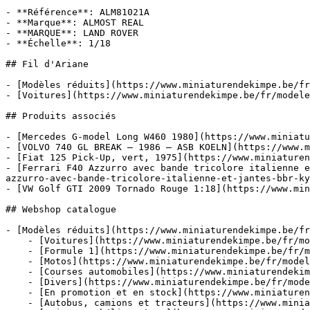
- **Référence**: ALM81021A

- **Marque**: ALMOST REAL

- **MARQUE**: LAND ROVER

- **Échelle**: 1/18

## Fil d'Ariane

- [Modèles réduits](https://www.miniaturendekimpe.be/fr
- [Voitures](https://www.miniaturendekimpe.be/fr/modele
## Produits associés

- [Mercedes G-model Long W460 1980](https://www.miniatu
- [VOLVO 740 GL BREAK – 1986 – ASB KOELN](https://www.m
- [Fiat 125 Pick-Up, vert, 1975](https://www.miniaturen
- [Ferrari F40 Azzurro avec bande tricolore italienne e
azzurro-avec-bande-tricolore-italienne-et-jantes-bbr-ky
- [VW Golf GTI 2009 Tornado Rouge 1:18](https://www.min
## Webshop catalogue

- [Modèles réduits](https://www.miniaturendekimpe.be/fr
    - [Voitures](https://www.miniaturendekimpe.be/fr/modeles-reduits/voitures)

    - [Formule 1](https://www.miniaturendekimpe.be/fr/modeles-reduits/formule-1)

    - [Motos](https://www.miniaturendekimpe.be/fr/modeles-reduits/motos)

    - [Courses automobiles](https://www.miniaturendekimpe.be/fr/modeles-reduits/courses-automobiles)

    - [Divers](https://www.miniaturendekimpe.be/fr/modeles-reduits/divers)

    - [En promotion et en stock](https://www.miniaturendekimpe.be/fr/modeles-reduits/en-promotion-et-en-stock)

    - [Autobus, camions et tracteurs](https://www.miniaturendekimpe.be/fr/modeles-reduits/autobus-camions-et-tracteurs)
