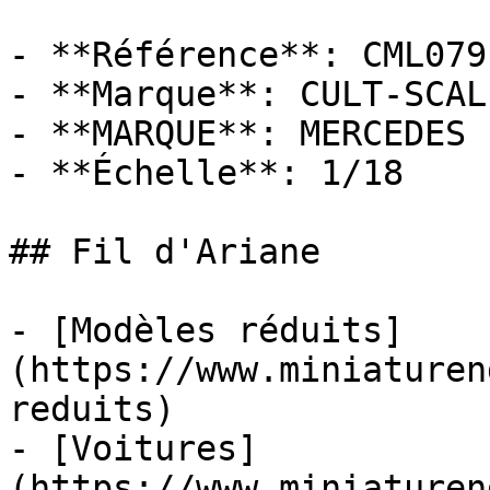
- **Référence**: CML079-
- **Marque**: CULT-SCAL
- **MARQUE**: MERCEDES

- **Échelle**: 1/18

## Fil d'Ariane

- [Modèles réduits]
(https://www.miniaturen
reduits)

- [Voitures]
(https://www.miniaturen