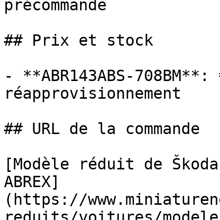
précommande

## Prix et stock

- **ABR143ABS-708BM**: 
réapprovisionnement

## URL de la commande

[Modèle réduit de Škoda
ABREX]
(https://www.miniaturen
reduits/voitures/modele