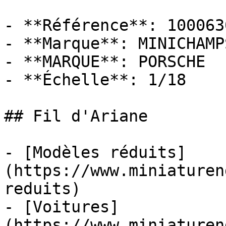
- **Référence**: 1000630
- **Marque**: MINICHAMPS
- **MARQUE**: PORSCHE

- **Échelle**: 1/18

## Fil d'Ariane

- [Modèles réduits]
(https://www.miniaturen
reduits)

- [Voitures]
(https://www.miniaturen