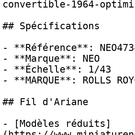
convertible-1964-optimi
## Spécifications

- **Référence**: NEO4734
- **Marque**: NEO

- **Échelle**: 1/43

- **MARQUE**: ROLLS ROYC
## Fil d'Ariane

- [Modèles réduits]
(https://www.miniaturen