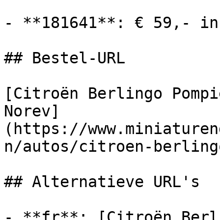
- **181641**: € 59,- in
## Bestel-URL

[Citroën Berlingo Pompi
Norev]
(https://www.miniaturen
n/autos/citroen-berling
## Alternatieve URL's

- **fr**: [Citroën Berl