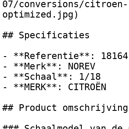
07/conversions/citroen-
optimized.jpg)

## Specificaties

- **Referentie**: 181641
- **Merk**: NOREV

- **Schaal**: 1/18

- **MERK**: CITROËN

## Product omschrijving

### Schaalmodel van de 