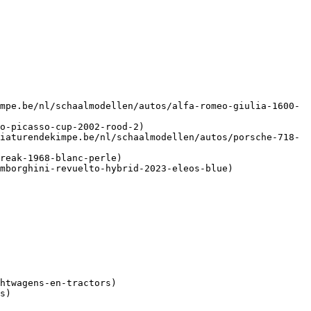
mpe.be/nl/schaalmodellen/autos/alfa-romeo-giulia-1600-
o-picasso-cup-2002-rood-2)

iaturendekimpe.be/nl/schaalmodellen/autos/porsche-718-
reak-1968-blanc-perle)

mborghini-revuelto-hybrid-2023-eleos-blue)
