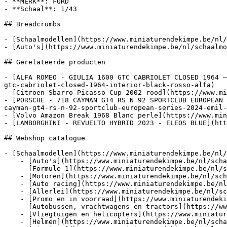
- **MERK**: FORD

- **Schaal**: 1/43

## Breadcrumbs

- [Schaalmodellen](https://www.miniaturendekimpe.be/nl/
- [Auto's](https://www.miniaturendekimpe.be/nl/schaalmo
## Gerelateerde producten

- [ALFA ROMEO - GIULIA 1600 GTC CABRIOLET CLOSED 1964 –
gtc-cabriolet-closed-1964-interior-black-rosso-alfa)

- [Citroen Sbarro Picasso Cup 2002 rood](https://www.mi
- [PORSCHE - 718 CAYMAN GT4 RS N 92 SPORTCLUB EUROPEAN 
cayman-gt4-rs-n-92-sportclub-european-series-2024-emil-
- [Volvo Amazon Break 1968 Blanc perle](https://www.min
- [LAMBORGHINI - REVUELTO HYBRID 2023 - ELEOS BLUE](htt
## Webshop catalogue

- [Schaalmodellen](https://www.miniaturendekimpe.be/nl/
    - [Auto's](https://www.miniaturendekimpe.be/nl/schaalmodellen/autos)

    - [Formule 1](https://www.miniaturendekimpe.be/nl/schaalmodellen/formule-1)

    - [Motoren](https://www.miniaturendekimpe.be/nl/schaalmodellen/motoren)

    - [Auto racing](https://www.miniaturendekimpe.be/nl/schaalmodellen/auto-racing)

    - [Allerlei](https://www.miniaturendekimpe.be/nl/schaalmodellen/allerlei)

    - [Promo en in voorraad](https://www.miniaturendekimpe.be/nl/schaalmodellen/promo-en-in-voorraad)

    - [Autobussen, vrachtwagens en tractors](https://www.miniaturendekimpe.be/nl/schaalmodellen/autobussen-vrachtwagens-en-tractors)

    - [Vliegtuigen en helicopters](https://www.miniaturendekimpe.be/nl/schaalmodellen/vliegtuigen-en-helicopters)

    - [Helmen](https://www.miniaturendekimpe.be/nl/schaalmodellen/helmen)
