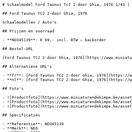
# Schaalmodel Ford Taunus Tc2 2-door Ghia, 1976 1/43 | 
## Ford Taunus TC2 2-door Ghia, 1976

Schaalmodellen / Auto's

## Prijzen en voorraad

- **NEO45139**: € 69,- incl. BTW — backorder

## Bestel-URL

[Ford Taunus TC2 2-door Ghia, 1976](https://www.miniatu
## Alternatieve URL's

- **fr**: [Ford Taunus TC2 2-door Ghia, 1976](https://w
- **nl**: [Ford Taunus TC2 2-door Ghia, 1976](https://w
## Foto's

- ![Productfoto](https://www.miniaturendekimpe.be/asset
- ![Productfoto](https://www.miniaturendekimpe.be/asset
- ![Productfoto](https://www.miniaturendekimpe.be/asset
## Specificaties

- **Referentie**: NEO45139

- **Merk**: NEO
