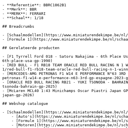
- **Referentie**: BBRC1862B1

- **Merk**: BBR

- **MERK**: FERRARI

- **Schaal**: 1/18

## Breadcrumbs

- [Schaalmodellen](https://www.miniaturendekimpe.be/nl/
- [Formule 1](https://www.miniaturendekimpe.be/nl/schaa
## Gerelateerde producten

- [F1 Tyrrell Ford 018 - Satoru Nakajima - 6th Place Us
6th-place-usa-gp-1990)

- [RED BULL - F1 RB18 TEAM ORACLE RED BULL RACING N 1 W
1/red-bull-f1-rb18-team-oracle-red-bull-racing-n-1-winn
- [MERCEDES-AMG PETRONAS F1 W14 E PERFORMANCE N°63 3RD 
petronas-f1-w14-e-performance-n63-3rd-gp-espagne-2023-g
- [ORACLE RED BULL RACING RB21 - YUKI TSONODA - BAHRAIN
tsonoda-bahrain-gp-2025)

- [McLaren MCL40 1:43 Minichamps Oscar Piastri Japan GP
japan-gp-2026)

## Webshop catalogue

- [Schaalmodellen](https://www.miniaturendekimpe.be/nl/
    - [Auto's](https://www.miniaturendekimpe.be/nl/schaalmodellen/autos)

    - [Formule 1](https://www.miniaturendekimpe.be/nl/schaalmodellen/formule-1)

    - [Motoren](https://www.miniaturendekimpe.be/nl/schaalmodellen/motoren)
