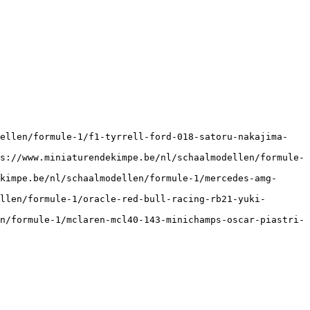
dellen/formule-1/f1-tyrrell-ford-018-satoru-nakajima-
s://www.miniaturendekimpe.be/nl/schaalmodellen/formule-
kimpe.be/nl/schaalmodellen/formule-1/mercedes-amg-
llen/formule-1/oracle-red-bull-racing-rb21-yuki-
n/formule-1/mclaren-mcl40-143-minichamps-oscar-piastri-