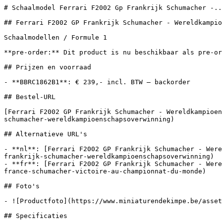
# Schaalmodel Ferrari F2002 Gp Frankrijk Schumacher -..
## Ferrari F2002 GP Frankrijk Schumacher - Wereldkampio
Schaalmodellen / Formule 1

**pre-order:** Dit product is nu beschikbaar als pre-or
## Prijzen en voorraad

- **BBRC1862B1**: € 239,- incl. BTW — backorder

## Bestel-URL

[Ferrari F2002 GP Frankrijk Schumacher - Wereldkampioen
schumacher-wereldkampioenschapsoverwinning)

## Alternatieve URL's

- **nl**: [Ferrari F2002 GP Frankrijk Schumacher - Were
frankrijk-schumacher-wereldkampioenschapsoverwinning)

- **fr**: [Ferrari F2002 GP Frankrijk Schumacher - Were
france-schumacher-victoire-au-championnat-du-monde)

## Foto's

- ![Productfoto](https://www.miniaturendekimpe.be/asset
## Specificaties
