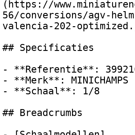
(https://www.miniaturen
56/conversions/agv-helm
valencia-202-optimized.j
## Specificaties

- **Referentie**: 399210
- **Merk**: MINICHAMPS

- **Schaal**: 1/8

## Breadcrumbs

- [Schaalmodellen]