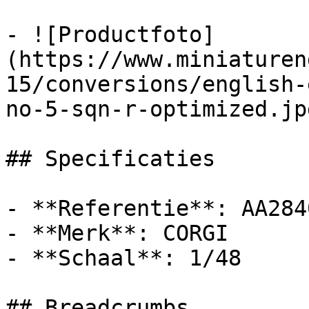
- ![Productfoto]
(https://www.miniaturen
15/conversions/english-
no-5-sqn-r-optimized.jpg
## Specificaties

- **Referentie**: AA2840
- **Merk**: CORGI

- **Schaal**: 1/48

## Breadcrumbs
